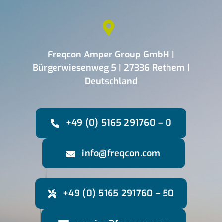
Freqcon Amper Group GmbH |
Bürgerwiesenweg 5 | 27336 Rethem |
Deutschland
+49 (0) 5165 291760 – 0
info@freqcon.com
+49 (0) 5165 291760 – 50
service@freqcon.com