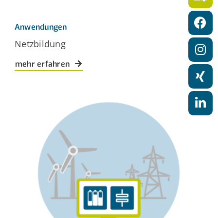
a
t
Anwendungen
i
Netzbildung
o
mehr erfahren
n