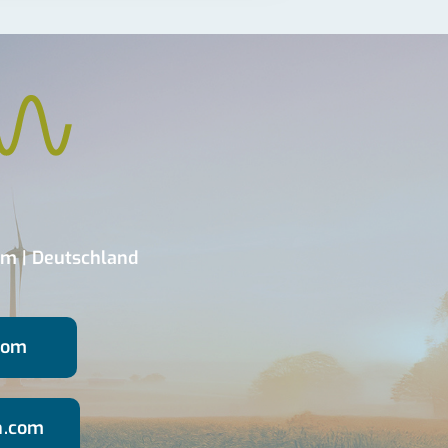
m | Deutschland
com
n.com