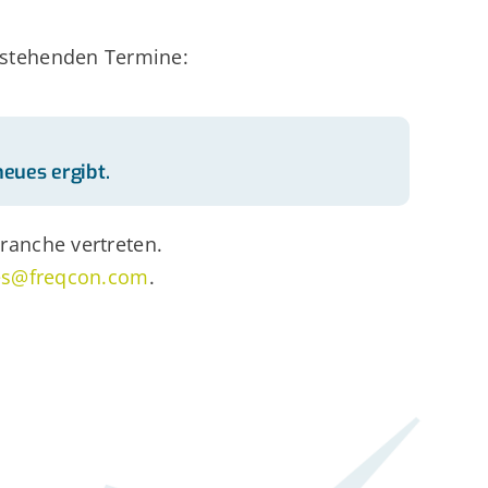
anstehenden Termine:
neues ergibt.
ranche vertreten.
es@freqcon.com
.