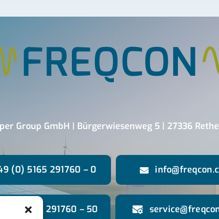
per Group GmbH | Bürgerwiesenweg 5 | 27336 Rethe
49 (0) 5165 291760 – 0
info@freqcon.
9 (0) 5165 291760 – 50
service@freqco