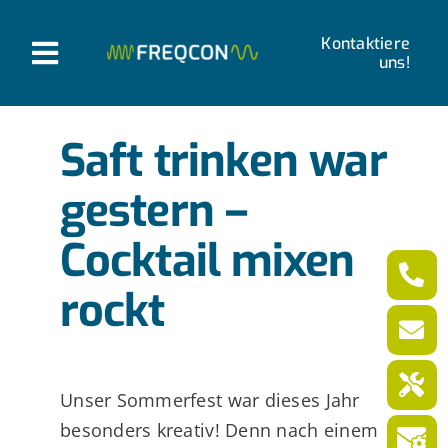
Zum
Inhalt
Kontaktiere
T
uns!
springen
o
Produkte
g
Saft trinken war
g
Unternehmen
gestern –
l
Neues von FREQCON
Cocktail mixen
e
N
rockt
Karriere
a
v
Deutsch
i
Unser Sommerfest war dieses Jahr
g
besonders kreativ! Denn nach einem