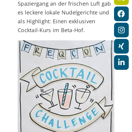
a
Spaziergang an der frischen Luft gab
es leckere lokale Nudelgerichte und
t
als Highlight: Einen exklusiven
i
Cocktail-Kurs im Beta-Hof.
o
n