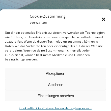
Geschäftsbedingungen
Cookie-Zustimmung
verwalten
Um dir ein optimales Erlebnis zu bieten, verwenden wir Technologien
Datenschutzerklärung
wie Cookies, um Geräteinformationen zu speichern und/oder darauf
zuzugreifen. Wenn du diesen Technologien zustimmst, können wir
Daten wie das Surfverhalten oder eindeutige IDs auf dieser Website
verarbeiten. Wenn du deine Zustimmung nicht erteilst oder
zurückziehst, können bestimmte Merkmale und Funktionen
Verhaltenskodex
beeinträchtigt werden.
Akzeptieren
Ablehnen
© 2012 - 2026 •
Avada Website Builder
by
ThemeFusion
• All Rights Reserved • Powered by
Einstellungen ansehen
WordPress
Cookie-Richtlinie
Datenschutzerklärung
Impressum